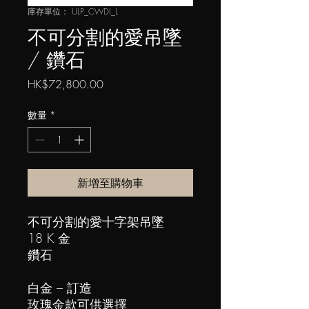
庫存單位： ULP_CWDI_L
不可分割的愛吊墜
/ 鑽石
價
HK$72,800.00
格
數量
*
新增至購物車
不可分割的愛十字架吊墜
18 K 金
鑽石
白金 – 訂造
玫瑰金款可供選擇