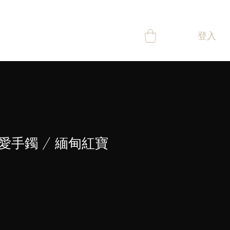
登入
舖
聯絡
獎賞
愛手鐲 / 緬甸紅寶
價
格