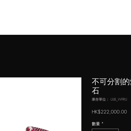
藝術家
作品
媒體
店
不可分割的
石
庫存單位： ULB_WFRU
HK$222,000.00
數量
*