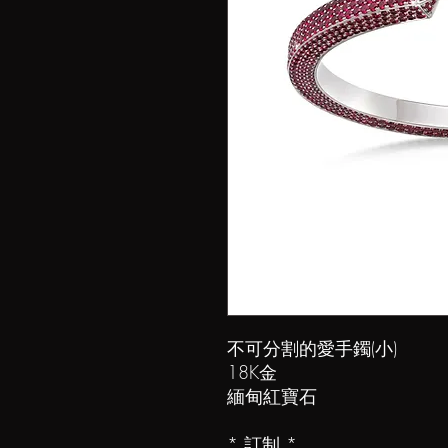
不可分割的愛手鐲(小)
18K金
緬甸紅寶石
* 訂制 *