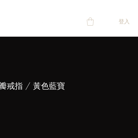
登入
舖
聯絡
獎賞
瓣戒指 / 黃色藍寶
價
格