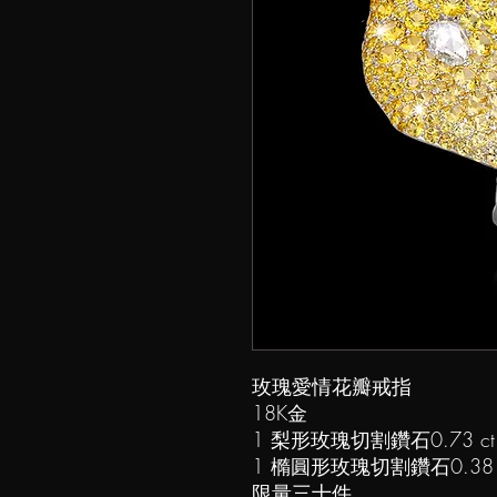
玫瑰愛情花瓣戒指
18K金
1 梨形玫瑰切割鑽石0.73 ct
1 橢圓形玫瑰切割鑽石0.38 c
限量三十件