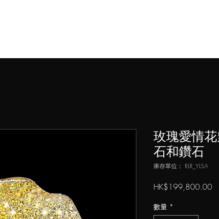
藝術家
作品
媒體
店
玫瑰愛情花
石和鑽石
庫存單位： RLR_YLSA
HK$199,800.00
數量
*