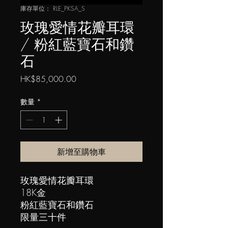
庫存單位： RLE_PKSA_S
玫瑰愛情花瓣耳環
/ 粉紅藍寶石和鑽
石
價
HK$85,000.00
格
數量
*
新增至購物車
玫瑰愛情花瓣耳環
18K金
粉紅藍寶石和鑽石
限量三十件