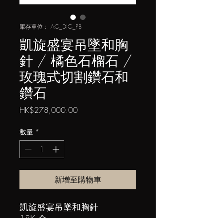
庫存單位： AG_DIG_PB
凱旋盛宴吊墜和胸
針 / 橘色石榴石 /
玫瑰式切割鑽石和
鑽石
價
HK$278,000.00
格
數量
*
新增至購物車
凱旋盛宴吊墜和胸針