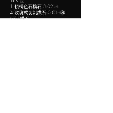
18K 金
1 顆橘色石榴石 3.02 ct
4 玫瑰式切割鑽石 0.81ct和
679 鑽石
凱旋盛宴
作品中鑲滿鑽石拱起的菱形象
徵著沙山，寓意恩典如數不盡
的海沙一樣，堆積如山。無論
人生的高山或低谷，天父都陪
著我們走過。祢是我的盾牌和
幫助，最終帶領我歡慶凱旋盛
宴。
©2023 保留所有權利 Diana Zhang Jewelry
Co. Limited.